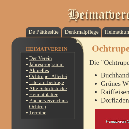
De Pättkeslüe
Denkmalpflege
Heimatku
Ochtrupe
HEIMATVEREIN
Der Verein
Die "Ochtrupe
Jahresprogramm
Aktuelles
Buchhandl
Ochtruper Allerlei
Literaturbeiträge
Grünes Wa
Alte Schriftstücke
Raiffeise
Heimatblätter
Dorfladen
Bücherverzeichnis
Ochtrup
Termine